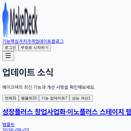
기능
핵심가치
가격
업데이트
블로그
로그인
무료로 시작하기
업데이트 소식
메이크덱의 최신 기능과 개선 사항을 확인해보세요.
전체
31
템플릿
23
기능 업데이트
7
성능 개선
1
성장플러스 창업사업화·이노플러스 스테이지 템
템플릿
2026-08-03