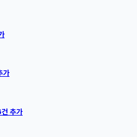
가
추가
6건 추가